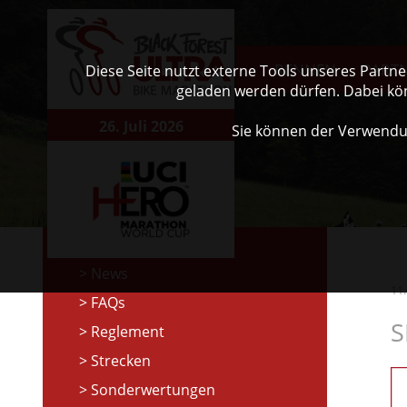
RENNEN
PART
Diese Seite nutzt externe Tools unseres Partn
geladen werden dürfen. Dabei kö
26. Juli 2026
Sie können der Verwendu
News
11
FAQs
S
Reglement
Strecken
Sonderwertungen