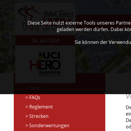
RENNEN
PART
Diese Seite nutzt externe Tools unseres Partn
geladen werden dürfen. Dabei kö
26. Juli 2026
Sie können der Verwendu
News
W
FAQs
Reglement
De
ei
Strecken
De
Sonderwertungen
od