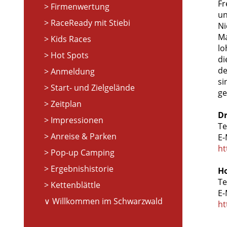
Fr
Firmenwertung
un
RaceReady mit Stiebi
Ni
Ma
Kids Races
lo
Hot Spots
di
de
Anmeldung
si
Start- und Zielgelände
ge
Zeitplan
Dr
Impressionen
Te
Anreise & Parken
E-
ht
Pop-up Camping
Ergebnishistorie
H
Te
Kettenblättle
E-
Willkommen im Schwarzwald
ht