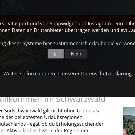
NER
NACHHALTIGKEIT
ÜBER UNS
WORLD CUP
ers Datasport und von Snapwidget und Instagram. Durch Ihre
nnen Daten an Drittanbieter übertragen werden und evtl. 
ng dieser Systeme hier zustimmen: Ich erlaube die Verwen
Ja
Nein
Weitere Informationen in unserer
Datenschutzerklärung
illkommen im Schwarzwald
r Südschwarzwald gilt nicht ohne Grund als
ne der beliebtesten Urlaubsregionen
utschlands - egal, ob du Erholungssuchender
er Aktivurlauber bist. In der Region um