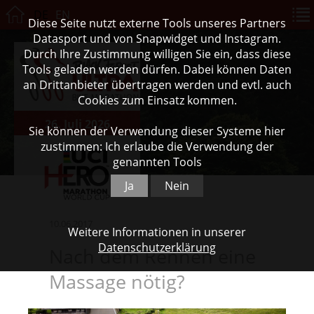
DE
EN
Diese Seite nutzt externe Tools unseres Partners
Datasport und von Snapwidget und Instagram.
Durch Ihre Zustimmung willigen Sie ein, dass diese
Tools geladen werden dürfen. Dabei können Daten
an Drittanbieter übertragen werden und evtl. auch
Cookies zum Einsatz kommen.
26. Juli 2026
Sie können der Verwendung dieser Systeme hier
zustimmen: Ich erlaube die Verwendung der
genannten Tools
Ja
Nein
10.06.2017
Weitere Informationen in unserer
Datenschutzerklärung
Nach dem Rennen eine
Massage nötig?