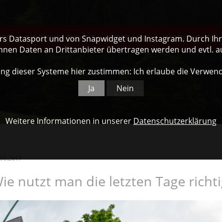
NER
NACHHALTIGKEIT
ÜBER UNS
WORLD CUP
ers Datasport und von Snapwidget und Instagram. Durch Ihre
nnen Daten an Drittanbieter übertragen werden und evtl. 
ng dieser Systeme hier zustimmen: Ich erlaube die Verwen
Ja
Nein
Weitere Informationen in unserer
Datenschutzerklärung
.06.2017
ie nutzt man die letzten Tage richti