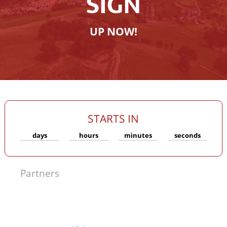
SIGN
UP NOW!
STARTS IN
days
hours
minutes
seconds
Partners