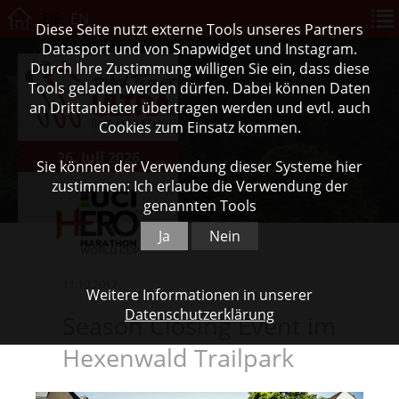
DE
EN
Diese Seite nutzt externe Tools unseres Partners
Datasport und von Snapwidget und Instagram.
Durch Ihre Zustimmung willigen Sie ein, dass diese
Tools geladen werden dürfen. Dabei können Daten
an Drittanbieter übertragen werden und evtl. auch
Cookies zum Einsatz kommen.
26. Juli 2026
Sie können der Verwendung dieser Systeme hier
zustimmen: Ich erlaube die Verwendung der
genannten Tools
Ja
Nein
11.10.2017
Weitere Informationen in unserer
Datenschutzerklärung
Season Closing Event im
Hexenwald Trailpark