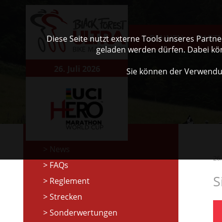
RENNEN
PART
Diese Seite nutzt externe Tools unseres Partn
geladen werden dürfen. Dabei kö
26. Juli 2026
Sie können der Verwendu
News
26
FAQs
S
Reglement
Strecken
Sonderwertungen