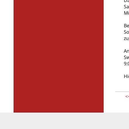
Da
Sa
Mö
Be
So
zu
An
Sw
9:
Hi
<