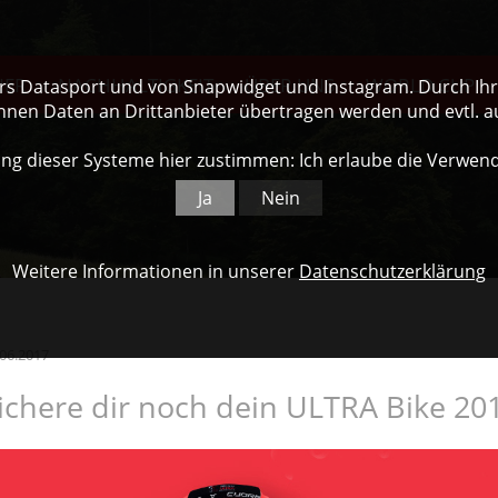
NER
NACHHALTIGKEIT
ÜBER UNS
WORLD CUP
ers Datasport und von Snapwidget und Instagram. Durch Ihre
nnen Daten an Drittanbieter übertragen werden und evtl. 
ng dieser Systeme hier zustimmen: Ich erlaube die Verwen
Ja
Nein
Weitere Informationen in unserer
Datenschutzerklärung
.06.2017
ichere dir noch dein ULTRA Bike 201