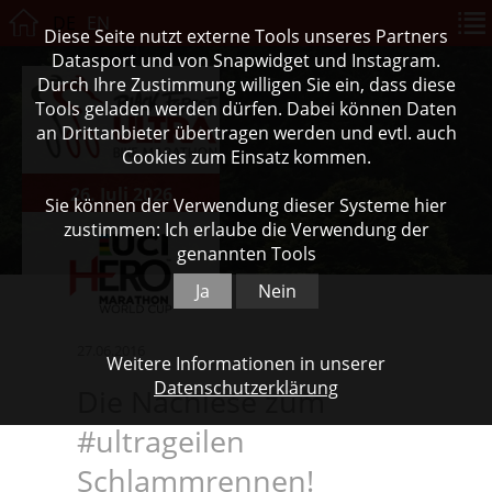
DE
EN
Diese Seite nutzt externe Tools unseres Partners
Datasport und von Snapwidget und Instagram.
Durch Ihre Zustimmung willigen Sie ein, dass diese
Tools geladen werden dürfen. Dabei können Daten
an Drittanbieter übertragen werden und evtl. auch
Cookies zum Einsatz kommen.
26. Juli 2026
Sie können der Verwendung dieser Systeme hier
zustimmen: Ich erlaube die Verwendung der
genannten Tools
Ja
Nein
27.06.2016
Weitere Informationen in unserer
Datenschutzerklärung
Die Nachlese zum
#ultrageilen
Schlammrennen!