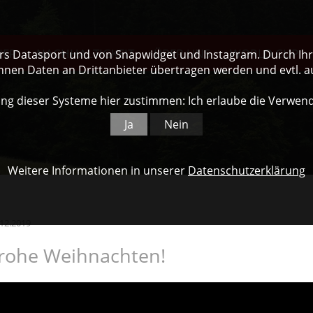
NER
NACHHALTIGKEIT
ÜBER UNS
WORLD CUP
ers Datasport und von Snapwidget und Instagram. Durch Ihre
nnen Daten an Drittanbieter übertragen werden und evtl. 
ng dieser Systeme hier zustimmen: Ich erlaube die Verwen
Ja
Nein
Weitere Informationen in unserer
Datenschutzerklärung
.12.2019
rohe Weihnachten!