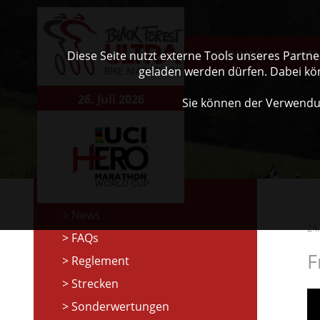
RENNEN
PART
Diese Seite nutzt externe Tools unseres Partn
geladen werden dürfen. Dabei kö
26. Juli 2026
Sie können der Verwendu
News
24
FAQs
F
Reglement
Strecken
Sonderwertungen