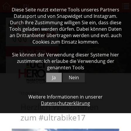
DE
EN
Diese Seite nutzt externe Tools unseres Partners
Datasport und von Snapwidget und Instagram.
Durch Ihre Zustimmung willigen Sie ein, dass diese
Tools geladen werden dürfen. Dabei können Daten
an Drittanbieter übertragen werden und evtl. auch
Cookies zum Einsatz kommen.
26. Juli 2026
Sie können der Verwendung dieser Systeme hier
zustimmen: Ich erlaube die Verwendung der
genannten Tools
Ja
Nein
17.06.2017
Weitere Informationen in unserer
Datenschutzerklärung
Herzlich Willkommen
zum #ultrabike17