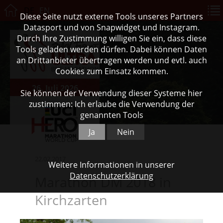
DE
EN
Diese Seite nutzt externe Tools unseres Partners
Datasport und von Snapwidget und Instagram.
Durch Ihre Zustimmung willigen Sie ein, dass diese
Tools geladen werden dürfen. Dabei können Daten
an Drittanbieter übertragen werden und evtl. auch
Cookies zum Einsatz kommen.
26. Juli 2026
Sie können der Verwendung dieser Systeme hier
zustimmen: Ich erlaube die Verwendung der
genannten Tools
Ja
Nein
22.02.2017
Weitere Informationen in unserer
Datenschutzerklärung
Marathon DM 2018 in
Kirchzarten