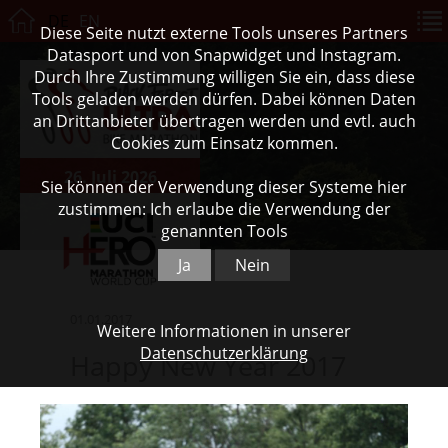
DE
EN
Diese Seite nutzt externe Tools unseres Partners
Datasport und von Snapwidget und Instagram.
Durch Ihre Zustimmung willigen Sie ein, dass diese
Tools geladen werden dürfen. Dabei können Daten
an Drittanbieter übertragen werden und evtl. auch
Cookies zum Einsatz kommen.
26. Juli 2026
Sie können der Verwendung dieser Systeme hier
zustimmen: Ich erlaube die Verwendung der
genannten Tools
Ja
Nein
01.01.2017
Weitere Informationen in unserer
Datenschutzerklärung
Happy New Year 2017