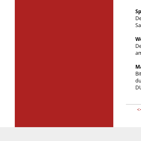
Sp
De
Sa
We
De
am
Ma
Bi
du
DU
<