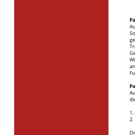
Pa
Au
So
ge
Tr
Ge
Wi
an
Fu
Pa
Au
di
1.
2.
Di