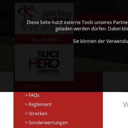
RENNEN
PART
Diese Seite nutzt externe Tools unseres Partn
geladen werden dürfen. Dabei kö
26. Juli 2026
Sie können der Verwendu
News
16
FAQs
W
Reglement
Strecken
Sonderwertungen