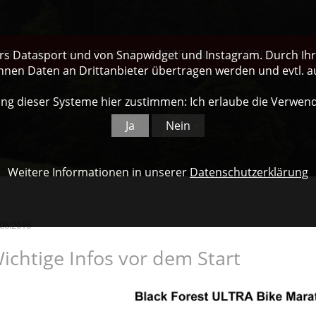
NER
NACHHALTIGKEIT
ÜBER UNS
WORLD CUP
ers Datasport und von Snapwidget und Instagram. Durch Ihre
nnen Daten an Drittanbieter übertragen werden und evtl. 
ng dieser Systeme hier zustimmen: Ich erlaube die Verwen
Ja
Nein
Weitere Informationen in unserer
Datenschutzerklärung
.06.2016
ichtige Infos vor dem Start