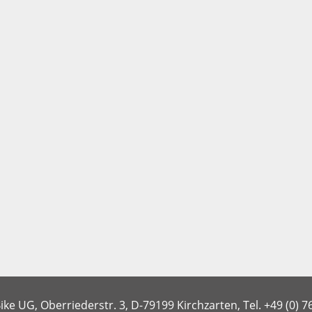
ike UG,
Oberriederstr. 3,
D-79199 Kirchzarten,
Tel.
+49 (0) 7