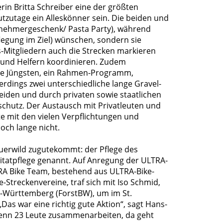
in Britta Schreiber eine der größten
zutage ein Alleskönner sein. Die beiden und
ilnehmergeschenk/ Pasta Party), während
egung im Ziel) wünschen, sondern sie
-Mitgliedern auch die Strecken markieren
 und Helfern koordinieren. Zudem
die Jüngsten, ein Rahmen-Programm,
dings zwei unterschiedliche lange Gravel-
iden und durch privaten sowie staatlichen
dschutz. Der Austausch mit Privatleuten und
te mit den vielen Verpflichtungen und
och lange nicht.
Auerwild zugutekommt: der Pflege des
tatpflege genannt. Auf Anregung der ULTRA-
TRA Bike Team, bestehend aus ULTRA-Bike-
-Streckenvereine, traf sich mit Iso Schmid,
en-Württemberg (ForstBW), um im St.
Das war eine richtig gute Aktion“, sagt Hans-
„wenn 23 Leute zusammenarbeiten, da geht