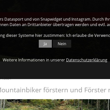
NER
NACHHALTIGKEIT
ÜBER UNS
WORLD CUP
ers Datasport und von Snapwidget und Instagram. Durch Ihre
nnen Daten an Drittanbieter übertragen werden und evtl. 
ng dieser Systeme hier zustimmen: Ich erlaube die Verwen
Ja
Nein
Weitere Informationen in unserer
Datenschutzerklärung
.11.2024
ountainbiker förstern und Förster