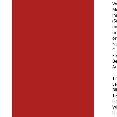
We
Mo
ih
(S
mü
un
or
Na
Ge
Fo
Be
Au
Tr
Le
Bi
Te
Ha
Wi
Ul