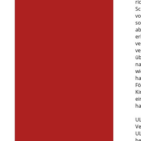
ri
Sc
vo
so
ab
er
ve
ve
üb
na
wi
ha
Fö
Ki
ei
ha
UL
Ve
UL
be