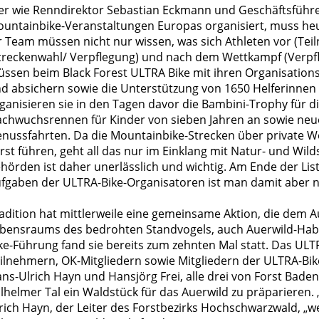
r wie Renndirektor Sebastian Eckmann und Geschäftsführer
untainbike-Veranstaltungen Europas organisiert, muss heut
r Team müssen nicht nur wissen, was sich Athleten vor (Te
treckenwahl/ Verpflegung) und nach dem Wettkampf (Verpfl
ssen beim Black Forest ULTRA Bike mit ihren Organisations
d absichern sowie die Unterstützung von 1650 Helferinnen
ganisieren sie in den Tagen davor die Bambini-Trophy für 
chwuchsrennen für Kinder von sieben Jahren an sowie neuer
nussfahrten. Da die Mountainbike-Strecken über private We
rst führen, geht all das nur im Einklang mit Natur- und Wil
hörden ist daher unerlässlich und wichtig. Am Ende der Lis
fgaben der ULTRA-Bike-Organisatoren ist man damit aber n
adition hat mittlerweile eine gemeinsame Aktion, die dem 
bensraums des bedrohten Standvogels, auch Auerwild-Habi
ke-Führung fand sie bereits zum zehnten Mal statt. Das UL
ilnehmern, OK-Mitgliedern sowie Mitgliedern der ULTRA-Bike
ns-Ulrich Hayn und Hansjörg Frei, alle drei von Forst Bad
lhelmer Tal ein Waldstück für das Auerwild zu präparieren. „
rich Hayn, der Leiter des Forstbezirks Hochschwarzwald, 