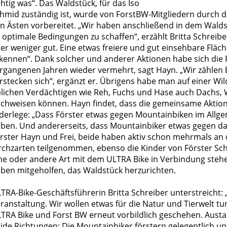
chtig was“. Das Waldstück, für das Iso
hmid zuständig ist, wurde von ForstBW-Mitgliedern durch 
n Ästen vorbereitet. „Wir haben anschließend in dem Walds
 optimale Bedingungen zu schaffen“, erzählt Britta Schreibe
er weniger gut. Eine etwas freiere und gut einsehbare Fläche
kennen“. Dank solcher und anderer Aktionen habe sich die 
rgangenen Jahren wieder vermehrt, sagt Hayn. „Wir zählen 
rstecken sich“, ergänzt er. Übrigens habe man auf einer Wi
lichen Verdächtigen wie Reh, Fuchs und Hase auch Dachs, 
chweisen können. Hayn findet, dass die gemeinsame Aktion
derlege: „Dass Förster etwas gegen Mountainbiken im All
ben. Und andererseits, dass Mountainbiker etwas gegen das
rster Hayn und Frei, beide haben aktiv schon mehrmals an
rchzarten teilgenommen, ebenso die Kinder von Förster Schm
ne oder andere Art mit dem ULTRA Bike in Verbindung steh
ben mitgeholfen, das Waldstück herzurichten.
TRA-Bike-Geschäftsführerin Britta Schreiber unterstreicht: 
ranstaltung. Wir wollen etwas für die Natur und Tierwelt t
TRA Bike und Forst BW erneut vorbildlich geschehen. Austau
ide Richtungen: Die Mountainbiker förstern gelegentlich und