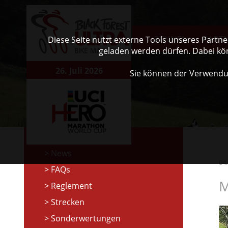
RENNEN
PART
Diese Seite nutzt externe Tools unseres Partn
geladen werden dürfen. Dabei kö
26. Juli 2026
Sie können der Verwendu
News
04
FAQs
M
Reglement
Strecken
Sonderwertungen