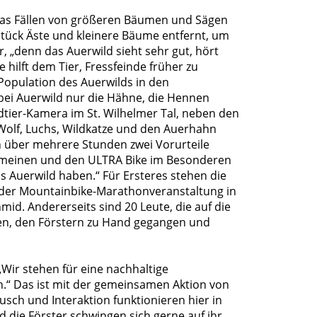
das Fällen von größeren Bäumen und Sägen
tück Äste und kleinere Bäume entfernt, um
r, „denn das Auerwild sieht sehr gut, hört
 hilft dem Tier, Fressfeinde früher zu
Population des Auerwilds in den
bei Auerwild nur die Hähne, die Hennen
ldtier-Kamera im St. Wilhelmer Tal, neben den
Wolf, Luchs, Wildkatze und den Auerhahn
 über mehrere Stunden zwei Vorurteile
gemeinen und den ULTRA Bike im Besonderen
 Auerwild haben.“ Für Ersteres stehen die
 der Mountainbike-Marathonveranstaltung in
id. Andererseits sind 20 Leute, die auf die
en, den Förstern zu Hand gegangen und
„Wir stehen für eine nachhaltige
un.“ Das ist mit der gemeinsamen Aktion von
sch und Interaktion funktionieren hier in
 die Förster schwingen sich gerne auf ihr