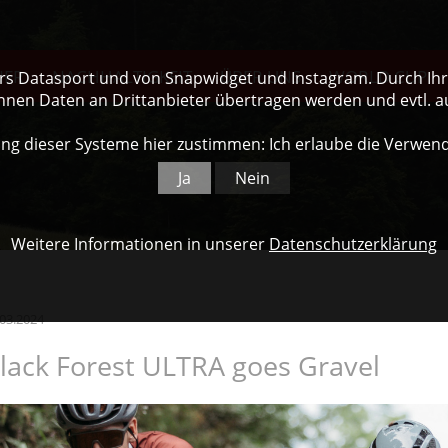
NER
NACHHALTIGKEIT
ÜBER UNS
WORLD CUP
ers Datasport und von Snapwidget und Instagram. Durch Ihre
nnen Daten an Drittanbieter übertragen werden und evtl. 
ng dieser Systeme hier zustimmen: Ich erlaube die Verwen
Ja
Nein
Weitere Informationen in unserer
Datenschutzerklärung
.03.2024
lack Forest ULTRA goes Gravel