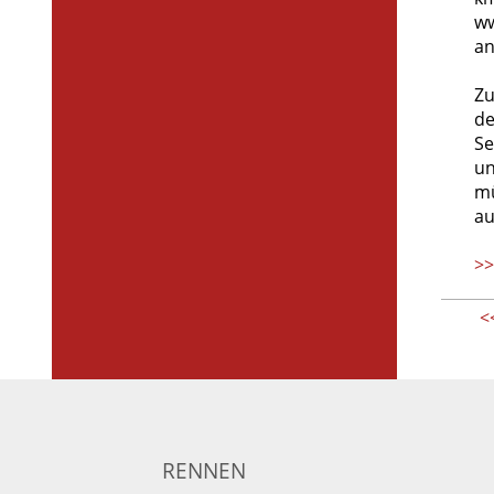
ww
an
Zu
de
Se
un
mü
au
>>
<
RENNEN