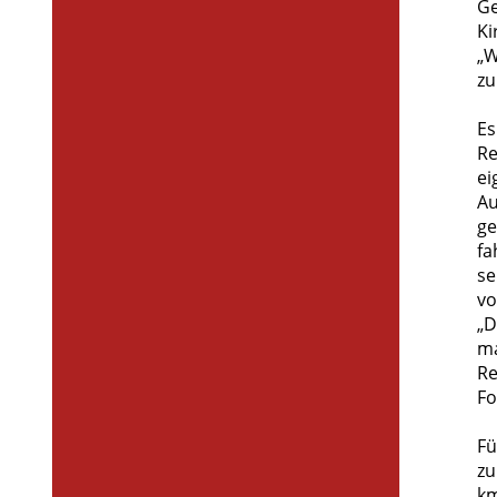
Ge
Ki
„W
zu
Es
Re
ei
Au
ge
fa
se
vo
„D
ma
Re
Fo
Fü
zu
km