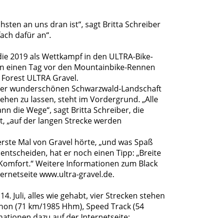
sten an uns dran ist“, sagt Britta Schreiber
fach dafür an“.
die 2019 als Wettkampf in den ULTRA-Bike-
nun einen Tag vor den Mountainbike-Rennen
Forest ULTRA Gravel.
in der wunderschönen Schwarzwald-Landschaft
hen zu lassen, steht im Vordergrund. „Alle
nn die Wege“, sagt Britta Schreiber, die
t, „auf der langen Strecke werden
 erste Mal von Gravel hörte, „und was Spaß
e entscheiden, hat er noch einen Tipp: „Breite
r Komfort.“ Weitere Informationen zum Black
ernetseite www.ultra-gravel.de.
. Juli, alles wie gehabt, vier Strecken stehen
hon (71 km/1985 Hhm), Speed Track (54
tionen dazu auf der Internetseite: