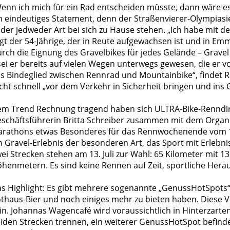
enn ich mich für ein Rad entscheiden müsste, dann wäre es d
n eindeutiges Statement, denn der Straßenvierer-Olympiasie
der jedweder Art bei sich zu Hause stehen. „Ich habe mit 
gt der 54-Jährige, der in Reute aufgewachsen ist und in E
rch die Eignung des Gravelbikes für jedes Gelände – Grave
sei er bereits auf vielen Wegen unterwegs gewesen, die er vo
s Bindeglied zwischen Rennrad und Mountainbike“, findet Ri
cht schnell „vor dem Verkehr in Sicherheit bringen und ins
m Trend Rechnung tragend haben sich ULTRA-Bike-Renndir
schäftsführerin Britta Schreiber zusammen mit dem Organi
rathons etwas Besonderes für das Rennwochenende vom 12. b
n Gravel-Erlebnis der besonderen Art, das Sport mit Erlebni
ei Strecken stehen am 13. Juli zur Wahl: 65 Kilometer mit
henmetern. Es sind keine Rennen auf Zeit, sportliche Hera
s Highlight: Es gibt mehrere sogenannte „GenussHotSpots“, 
thaus-Bier und noch einiges mehr zu bieten haben. Diese Ve
in. Johannas Wagencafé wird voraussichtlich in Hinterzarte
iden Strecken trennen, ein weiterer GenussHotSpot befindet