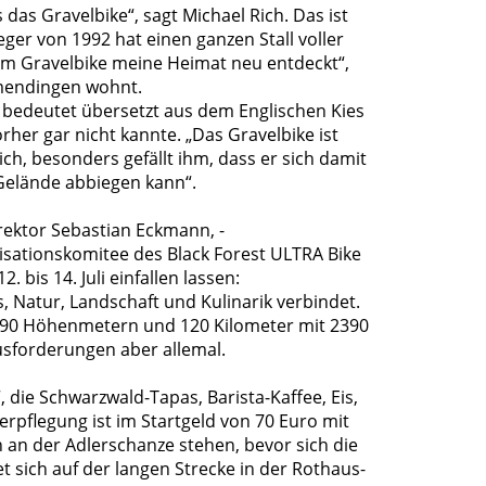
as Gravelbike“, sagt Michael Rich. Das ist
ger von 1992 hat einen ganzen Stall voller
dem Gravelbike meine Heimat neu entdeckt“,
mmendingen wohnt.
l bedeutet übersetzt aus dem Englischen Kies
rher gar nicht kannte. „Das Gravelbike ist
ch, besonders gefällt ihm, dass er sich damit
 Gelände abbiegen kann“.
ektor Sebastian Eckmann, -
sationskomitee des Black Forest ULTRA Bike
is 14. Juli einfallen lassen:
s, Natur, Landschaft und Kulinarik verbindet.
 1390 Höhenmetern und 120 Kilometer mit 2390
usforderungen aber allemal.
die Schwarzwald-Tapas, Barista-Kaffee, Eis,
rpflegung ist im Startgeld von 70 Euro mit
n an der Adlerschanze stehen, bevor sich die
 sich auf der langen Strecke in der Rothaus-