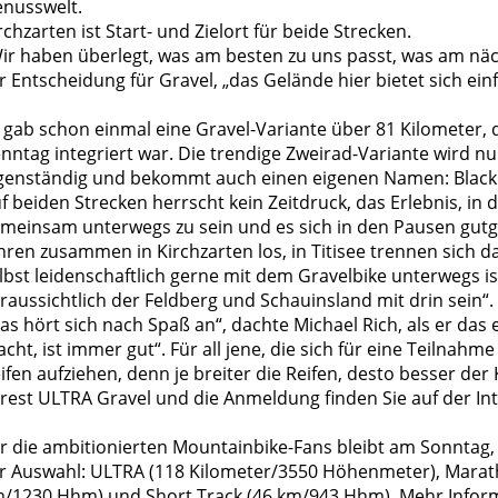
nusswelt.
rchzarten ist Start- und Zielort für beide Strecken.
ir haben überlegt, was am besten zu uns passt, was am näch
r Entscheidung für Gravel, „das Gelände hier bietet sich ein
 gab schon einmal eine Gravel-Variante über 81 Kilometer, 
nntag integriert war. Die trendige Zweirad-Variante wird 
genständig und bekommt auch einen eigenen Namen: Black 
f beiden Strecken herrscht kein Zeitdruck, das Erlebnis, 
meinsam unterwegs zu sein und es sich in den Pausen gutge
hren zusammen in Kirchzarten los, in Titisee trennen sich da
lbst leidenschaftlich gerne mit dem Gravelbike unterwegs is
raussichtlich der Feldberg und Schauinsland mit drin sein“.
as hört sich nach Spaß an“, dachte Michael Rich, als er das
cht, ist immer gut“. Für all jene, die sich für eine Teilnahm
ifen aufziehen, denn je breiter die Reifen, desto besser de
rest ULTRA Gravel und die Anmeldung finden Sie auf der Int
r die ambitionierten Mountainbike-Fans bleibt am Sonntag, 14
r Auswahl: ULTRA (118 Kilometer/3550 Höhenmeter), Marat
/1230 Hhm) und Short Track (46 km/943 Hhm). Mehr Informa