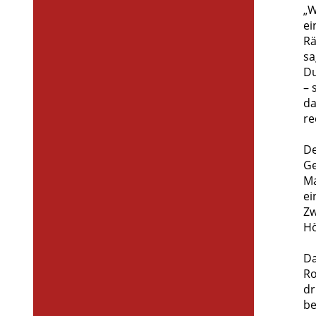
„W
ei
Rä
sa
Du
– 
da
re
De
Ge
Ma
ei
Zw
Hö
Da
Ro
dr
be