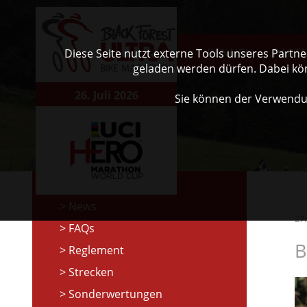
RENNEN
PART
Diese Seite nutzt externe Tools unseres Partn
geladen werden dürfen. Dabei kö
26. Juli 2026
Sie können der Verwendu
News
27
FAQs
B
Reglement
Strecken
Sonderwertungen