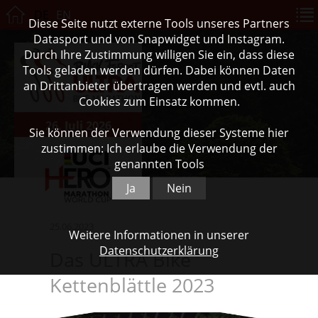
DE
EN
Diese Seite nutzt externe Tools unseres Partners
Datasport und von Snapwidget und Instagram.
Durch Ihre Zustimmung willigen Sie ein, dass diese
Tools geladen werden dürfen. Dabei können Daten
an Drittanbieter übertragen werden und evtl. auch
Cookies zum Einsatz kommen.
26. Juli 2026
Sie können der Verwendung dieser Systeme hier
zustimmen: Ich erlaube die Verwendung der
genannten Tools
Ja
Nein
25.06.2023
Weitere Informationen in unserer
Datenschutzerklärung
Das ULTRA Bike
Kettenblättle 2023