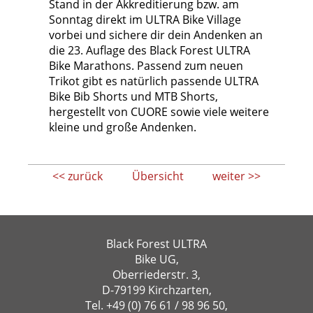
Stand in der Akkreditierung bzw. am
Sonntag direkt im ULTRA Bike Village
vorbei und sichere dir dein Andenken an
die 23. Auflage des Black Forest ULTRA
Bike Marathons. Passend zum neuen
Trikot gibt es natürlich passende ULTRA
Bike Bib Shorts und MTB Shorts,
hergestellt von CUORE sowie viele weitere
kleine und große Andenken.
<< zurück
Übersicht
weiter >>
Black Forest ULTRA
Bike UG,
Oberriederstr. 3,
D-79199 Kirchzarten,
Tel.
+49 (0) 76 61 / 98 96 50
,