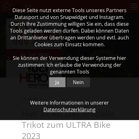
DE
EN
Diese Seite nutzt externe Tools unseres Partners
Datasport und von Snapwidget und Instagram.
Durch Ihre Zustimmung willigen Sie ein, dass diese
Tools geladen werden dürfen. Dabei können Daten
an Drittanbieter übertragen werden und evtl. auch
Cookies zum Einsatz kommen.
26. Juli 2026
Sie können der Verwendung dieser Systeme hier
zustimmen: Ich erlaube die Verwendung der
genannten Tools
Ja
Nein
15.05.2023
Weitere Informationen in unserer
Datenschutzerklärung
Hier ist es: Das offizielle
Trikot zum ULTRA Bike
2023