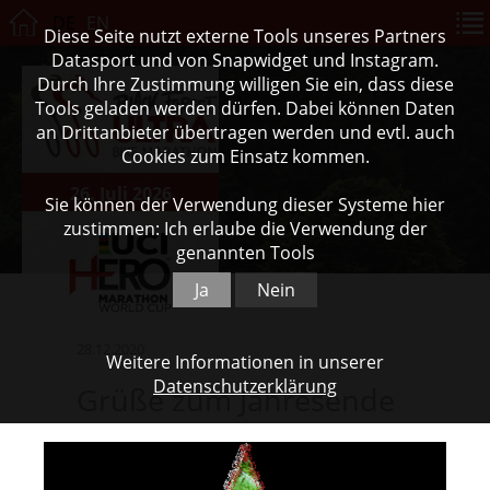
DE
EN
Diese Seite nutzt externe Tools unseres Partners
Datasport und von Snapwidget und Instagram.
Durch Ihre Zustimmung willigen Sie ein, dass diese
Tools geladen werden dürfen. Dabei können Daten
an Drittanbieter übertragen werden und evtl. auch
Cookies zum Einsatz kommen.
26. Juli 2026
Sie können der Verwendung dieser Systeme hier
zustimmen: Ich erlaube die Verwendung der
genannten Tools
Ja
Nein
28.12.2020
Weitere Informationen in unserer
Datenschutzerklärung
Grüße zum Jahresende