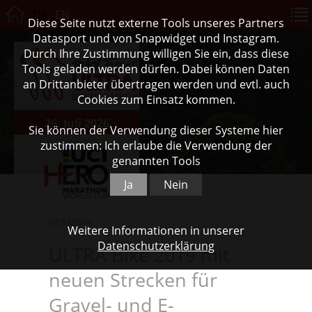
DE
EN
Diese Seite nutzt externe Tools unseres Partners
Datasport und von Snapwidget und Instagram.
Durch Ihre Zustimmung willigen Sie ein, dass diese
Tools geladen werden dürfen. Dabei können Daten
an Drittanbieter übertragen werden und evtl. auch
Cookies zum Einsatz kommen.
26. Juli 2026
Sie können der Verwendung dieser Systeme hier
zustimmen: Ich erlaube die Verwendung der
genannten Tools
Ja
Nein
07.03.2019
Weitere Informationen in unserer
Datenschutzerklärung
ULTRA Bike 2019 mit
neuen Strecken für
Gravel- und E-